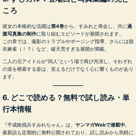
ころ
彼女の本格的な活躍は
第4巻
から。すみれと再会し、共に
過
激写真集の制作
に取り組むエピソードが展開されます。
この章では、撮影のトラブルやポージング指導、さらには脱
衣麻雀（！？）など、破天荒すぎる展開が満載。
二人の元アイドルが“同人”という場で再び共演し、それぞれ
の道を模索する姿は、笑えるだけでなく心に響くものがあり
ます。
6. どこで読める？無料で試し読み・単
行本情報
『平成敗残兵すみれちゃん』は、
ヤンマガWebで連載中
。
最新話も定期的に無料公開されており、試し読みから気軽に