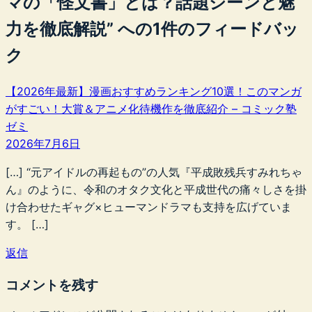
マの「怪文書」とは？話題シーンと魅
力を徹底解説” への1件のフィードバッ
ク
【2026年最新】漫画おすすめランキング10選！このマンガ
がすごい！大賞＆アニメ化待機作を徹底紹介 – コミック塾
ゼミ
2026年7月6日
[…] “元アイドルの再起もの”の人気『平成敗残兵すみれちゃ
ん』のように、令和のオタク文化と平成世代の痛々しさを掛
け合わせたギャグ×ヒューマンドラマも支持を広げていま
す。 […]
返信
コメントを残す