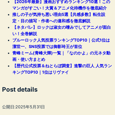
【2026年最新】漫画おすすめランキング10選！この
マンガがすごい！大賞＆アニメ化待機作を徹底紹介
推しの子が気持ち悪い理由5選【共感多数】転生設
定・目の描写・作者への違和感を徹底解説
【ネタバレ】ロックは淑女の嗜みでしてアニメが面白
い！全巻解説
ブルーロック人気投票ランキングTOP10｜公式1位は
潔世一、SNS投票では御影玲王が首位
青峰ミーム(青峰大輝)一覧｜「なのかよ」の元ネタ動
画・使い方まとめ
【歴代公式投票＆ねとらぼ調査】進撃の巨人 人気ラン
キングTOP10｜1位はリヴァイ
Post details
公開日:
2025年5月31日