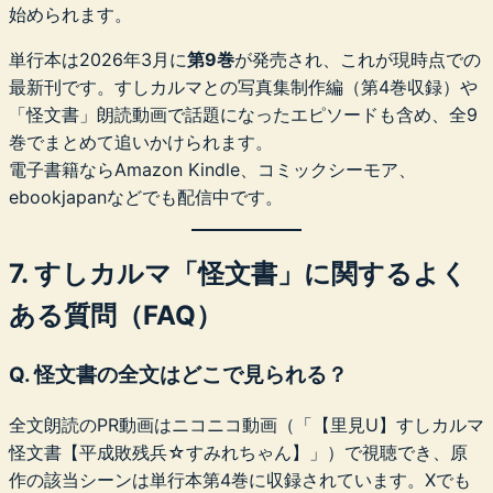
始められます。
単行本は2026年3月に
第9巻
が発売され、これが現時点での
最新刊です。すしカルマとの写真集制作編（第4巻収録）や
「怪文書」朗読動画で話題になったエピソードも含め、全9
巻でまとめて追いかけられます。
電子書籍ならAmazon Kindle、コミックシーモア、
ebookjapanなどでも配信中です。
7. すしカルマ「怪文書」に関するよく
ある質問（FAQ）
Q. 怪文書の全文はどこで見られる？
全文朗読のPR動画はニコニコ動画（「【里見U】すしカルマ
怪文書【平成敗残兵☆すみれちゃん】」）で視聴でき、原
作の該当シーンは単行本第4巻に収録されています。Xでも