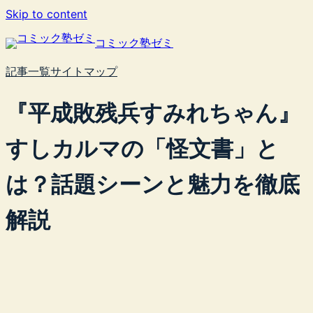
内
Skip to content
容
コミック塾ゼミ
を
ス
記事一覧
サイトマップ
キ
ッ
『平成敗残兵すみれちゃん』
プ
すしカルマの「怪文書」と
は？話題シーンと魅力を徹底
解説