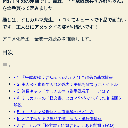
超おすすめの漫画です。最近、『平成敗残兵すみれちゃん』
を全巻買って読みました。
推しは、すしカルマ先生。エロくてキュートで下品で面白い
です。主人公にアタックする姿が可愛いです！
アニメ化希望！全巻一気読みを推奨します。
目次
1. 『平成敗残兵すみれちゃん』とは？作品の基本情報
2. 主人公・東条すみれの魅力：平成を背負う元アイドル
3. 注目キャラ「すしカルマ（御手洗颯子）」とは？
4. すしカルマの「怪文書」とは？SNSでバズった名場面を
解説
5. すしカルマ登場回と写真集編の見どころ
6. どこで読める？無料で試し読み・単行本情報
7. すしカルマ「怪文書」に関するよくある質問（FAQ）