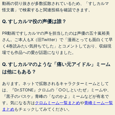
動画の切り抜きが多数拡散されているため、「すしカルマ
怪文書」で検索すると関連投稿を確認できます。
Q. すしカルマ役の声優は誰？
PR動画ですしカルマの声を担当したのは声優の五十嵐裕美
さん。ご本人もX（旧Twitter）で「漫画とっても面白くて早
く4巻読みたい気持ちでした」とコメントしており、収録現
場でも作品への愛が話題になりました。
Q. すしカルマのような「痛い元アイドル」ミーム
は他にもある？
あります。ネットで拡散されるキャラクターミームとして
は、『Dr.STONE』クロムの「○○しといたぜ」ミームや、
『黒子のバスケ』青峰の「なのかよ」ミームなどが有名で
す。気になる方は
クロムミーム一覧まとめ
や
青峰ミーム一覧
まとめ
もチェックしてみてください。