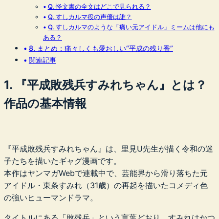
Q. 怪文書の全文はどこで見られる？
Q. すしカルマ役の声優は誰？
Q. すしカルマのような「痛い元アイドル」ミームは他にも
ある？
8. まとめ：痛々しくも愛おしい“平成の残り香”
関連記事
1. 『平成敗残兵すみれちゃん』とは？
作品の基本情報
『平成敗残兵すみれちゃん』は、里見U先生が描く令和の迷
子たちを描いたギャグ漫画です。
本作はヤンマガWebで連載中で、芸能界から滑り落ちた元
アイドル・東条すみれ（31歳）の再起を描いたコメディ色
の強いヒューマンドラマ。
タイトルにある「敗残兵」という言葉どおり、すみれはかつ