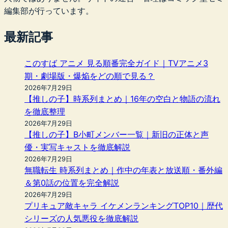
編集部が行っています。
最新記事
このすば アニメ 見る順番完全ガイド｜TVアニメ3
期・劇場版・爆焔をどの順で見る？
2026年7月29日
【推しの子】時系列まとめ｜16年の空白と物語の流れ
を徹底整理
2026年7月29日
【推しの子】B小町メンバー一覧｜新旧の正体と声
優・実写キャストを徹底解説
2026年7月29日
無職転生 時系列まとめ｜作中の年表と放送順・番外編
＆第0話の位置を完全解説
2026年7月29日
プリキュア敵キャラ イケメンランキングTOP10｜歴代
シリーズの人気悪役を徹底解説