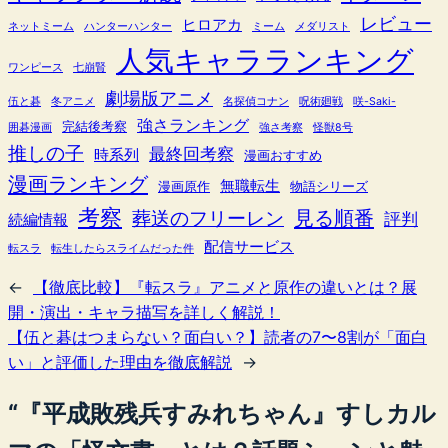
レビュー
ヒロアカ
ネットミーム
ハンターハンター
ミーム
メダリスト
人気キャラランキング
ワンピース
七崩賢
劇場版アニメ
伍と碁
冬アニメ
名探偵コナン
呪術廻戦
咲-Saki-
強さランキング
完結後考察
囲碁漫画
強さ考察
怪獣8号
推しの子
最終回考察
時系列
漫画おすすめ
漫画ランキング
無職転生
漫画原作
物語シリーズ
考察
葬送のフリーレン
見る順番
評判
続編情報
配信サービス
転スラ
転生したらスライムだった件
←
【徹底比較】『転スラ』アニメと原作の違いとは？展
開・演出・キャラ描写を詳しく解説！
【伍と碁はつまらない？面白い？】読者の7〜8割が「面白
い」と評価した理由を徹底解説
→
“『平成敗残兵すみれちゃん』すしカル