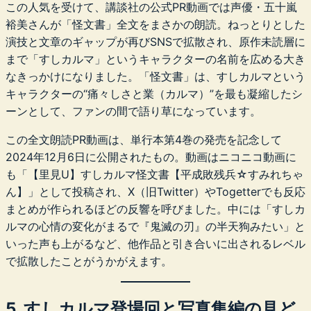
この人気を受けて、講談社の公式PR動画では声優・五十嵐
裕美さんが「怪文書」全文をまさかの朗読。ねっとりとした
演技と文章のギャップが再びSNSで拡散され、原作未読層に
まで「すしカルマ」というキャラクターの名前を広める大き
なきっかけになりました。「怪文書」は、すしカルマという
キャラクターの“痛々しさと業（カルマ）”を最も凝縮したシ
ーンとして、ファンの間で語り草になっています。
この全文朗読PR動画は、単行本第4巻の発売を記念して
2024年12月6日に公開されたもの。動画はニコニコ動画に
も「【里見U】すしカルマ怪文書【平成敗残兵☆すみれちゃ
ん】」として投稿され、X（旧Twitter）やTogetterでも反応
まとめが作られるほどの反響を呼びました。中には「すしカ
ルマの心情の変化がまるで『鬼滅の刃』の半天狗みたい」と
いった声も上がるなど、他作品と引き合いに出されるレベル
で拡散したことがうかがえます。
5. すしカルマ登場回と写真集編の見ど