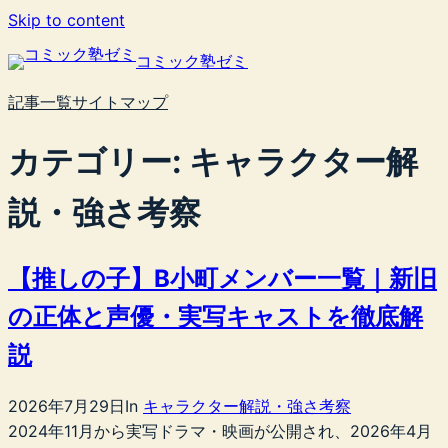
内
Skip to content
容
コミック塾ゼミ
を
ス
記事一覧
サイトマップ
キ
ッ
カテゴリー:
キャラクター解
プ
説・強さ考察
【推しの子】B小町メンバー一覧｜新旧
の正体と声優・実写キャストを徹底解
説
2026年7月29日
In
キャラクター解説・強さ考察
2024年11月から実写ドラマ・映画が公開され、2026年4月