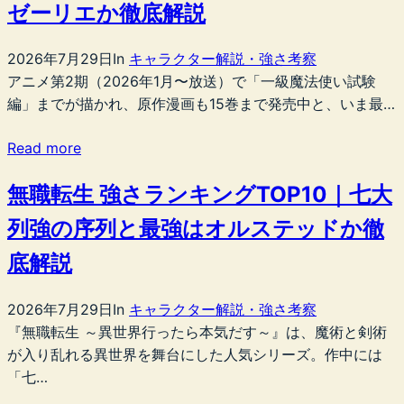
ゼーリエか徹底解説
2026年7月29日
In
キャラクター解説・強さ考察
アニメ第2期（2026年1月〜放送）で「一級魔法使い試験
編」までが描かれ、原作漫画も15巻まで発売中と、いま最…
Read more
無職転生 強さランキングTOP10｜七大
列強の序列と最強はオルステッドか徹
底解説
2026年7月29日
In
キャラクター解説・強さ考察
『無職転生 ～異世界行ったら本気だす～』は、魔術と剣術
が入り乱れる異世界を舞台にした人気シリーズ。作中には
「七…