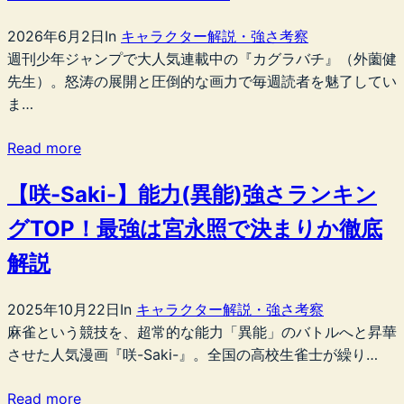
2026年6月2日
In
キャラクター解説・強さ考察
週刊少年ジャンプで大人気連載中の『カグラバチ』（外薗健
先生）。怒涛の展開と圧倒的な画力で毎週読者を魅了してい
ま…
Read more
【咲-Saki-】能力(異能)強さランキン
グTOP！最強は宮永照で決まりか徹底
解説
2025年10月22日
In
キャラクター解説・強さ考察
麻雀という競技を、超常的な能力「異能」のバトルへと昇華
させた人気漫画『咲-Saki-』。全国の高校生雀士が繰り…
Read more