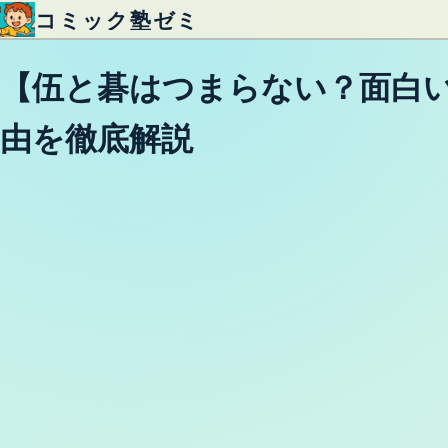
コミック塾ゼミ
内容をスキップ
【伍と碁はつまらない？面白い
由を徹底解説