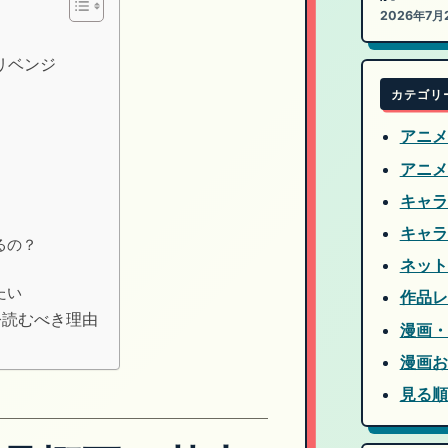
2026年7月
リベンジ
？
カテゴリ
アニメ
アニメ
キャラ
キャラ
るの？
ネット
たい
作品レ
今読むべき理由
漫画・
漫画お
見る順