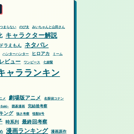
つまらない
のび太
みいちゃんと山田さん
キャラクター解説
化
ネタバレ
ドラえもん
ヒロアカ
ハンターハンター
ミーム
レビュー
ワンピース
七崩賢
キャラランキン
劇場版アニメ
ニメ
名探偵コナン
完結後考察
Saki-
囲碁漫画
キング
強さ考察
怪獣8号
子
最終回考察
時系列
漫画ランキング
め
漫画原作