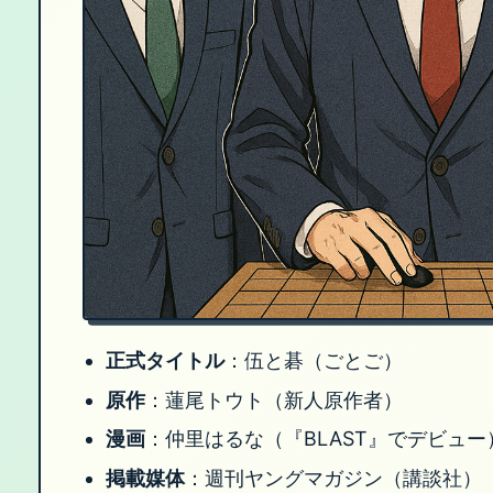
正式タイトル
：伍と碁（ごとご）
原作
：蓮尾トウト（新人原作者）
漫画
：仲里はるな（『BLAST』でデビュー
掲載媒体
：週刊ヤングマガジン（講談社）