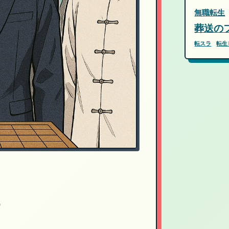
無職転生
葬送の
転スラ
転生
）