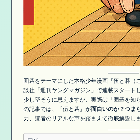
囲碁をテーマにした本格少年漫画『伍と碁（ご
談社「週刊ヤングマガジン」で連載スタート
少し堅そうに思えますが、実際は「囲碁を知
の記事では、『伍と碁』が
面白いのか？つま
力、読者のリアルな声を踏まえて徹底解説し