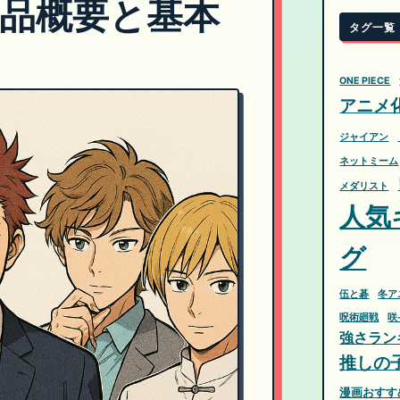
品概要と基本
タグ一覧
ONE PIECE
アニメ
ジャイアン
ネットミーム
メダリスト
人気
グ
伍と碁
冬ア
呪術廻戦
咲-
強さラン
推しの
漫画おすす