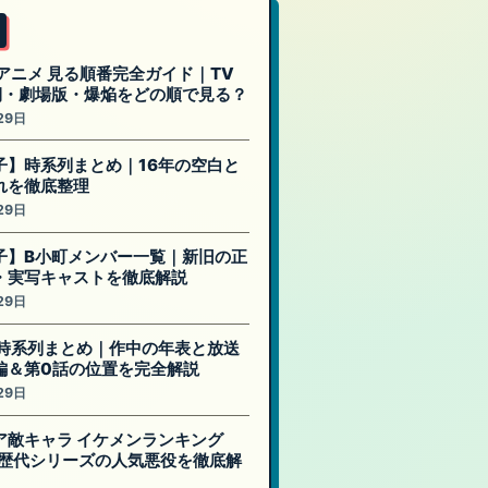
アニメ 見る順番完全ガイド｜TV
期・劇場版・爆焔をどの順で見る？
29日
子】時系列まとめ｜16年の空白と
れを徹底整理
29日
子】B小町メンバー一覧｜新旧の正
・実写キャストを徹底解説
29日
 時系列まとめ｜作中の年表と放送
編＆第0話の位置を完全解説
29日
ア敵キャラ イケメンランキング
0｜歴代シリーズの人気悪役を徹底解