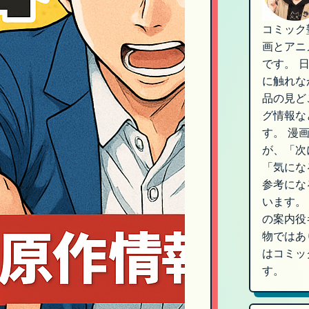
コミック
画とアニ
です。 
に触れな
品の見ど
グ情報な
す。 漫
が、「次
「気にな
参考にな
います。
の案内役
物ではあ
はコミッ
す。