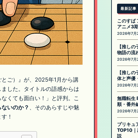
最新記事
このすば 
アニメ3
2026年7月
【推しの
物語の流
2026年7月
【推しの
体と声優
とご）』が、2025年1月から講
2026年7月
しました。タイトルの語感からは
らなくても面白い！」と評判。こ
無職転生
順・番外
らないのか？
、そのあらすじや魅
2026年7月
ます！
プリキュ
TOP1
説