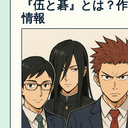
『伍と碁』とは？作
情報