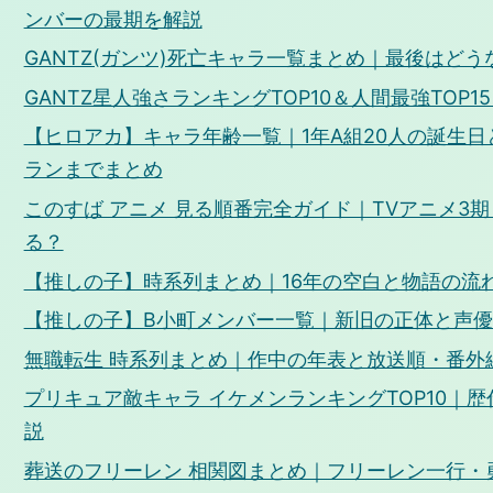
ンバーの最期を解説
GANTZ(ガンツ)死亡キャラ一覧まとめ｜最後はど
GANTZ星人強さランキングTOP10＆人間最強TOP
【ヒロアカ】キャラ年齢一覧｜1年A組20人の誕生
ランまでまとめ
このすば アニメ 見る順番完全ガイド｜TVアニメ3
る？
【推しの子】時系列まとめ｜16年の空白と物語の流
【推しの子】B小町メンバー一覧｜新旧の正体と声
無職転生 時系列まとめ｜作中の年表と放送順・番外
プリキュア敵キャラ イケメンランキングTOP10｜
説
葬送のフリーレン 相関図まとめ｜フリーレン一行・