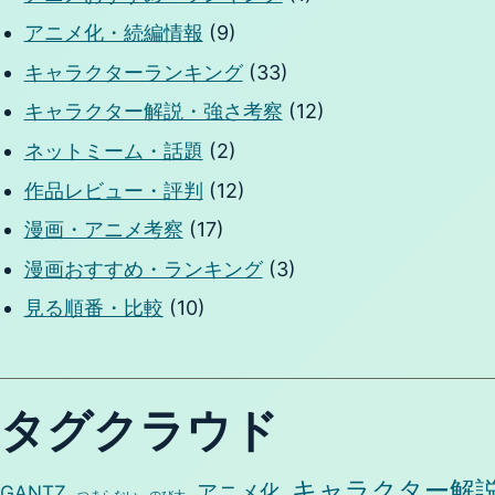
アニメ化・続編情報
(9)
キャラクターランキング
(33)
キャラクター解説・強さ考察
(12)
ネットミーム・話題
(2)
作品レビュー・評判
(12)
漫画・アニメ考察
(17)
漫画おすすめ・ランキング
(3)
見る順番・比較
(10)
タグクラウド
キャラクター解
アニメ化
GANTZ