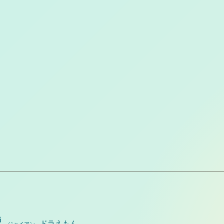
説
ドラえもん