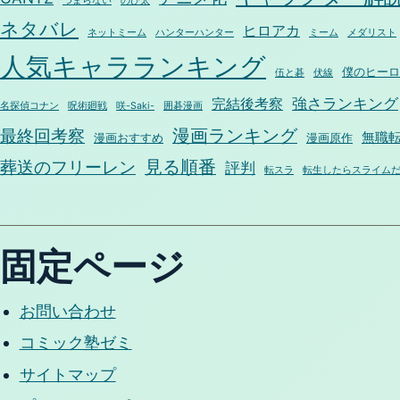
つまらない
のび太
ネタバレ
ヒロアカ
ネットミーム
ハンターハンター
ミーム
メダリスト
人気キャラランキング
僕のヒーロ
伍と碁
伏線
強さランキング
完結後考察
名探偵コナン
呪術廻戦
咲-Saki-
囲碁漫画
漫画ランキング
最終回考察
無職
漫画おすすめ
漫画原作
見る順番
葬送のフリーレン
評判
転スラ
転生したらスライム
固定ページ
お問い合わせ
コミック塾ゼミ
サイトマップ