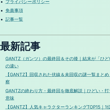
プライバシーポリシー
免責事項
記事一覧
最新記事
GANTZ（ガンツ）の最終回＆その後｜結末が「ひ
の違い
【GANTZ】回収された伏線＆未回収の謎一覧まと
察
GANTZの終わり方・最終回を徹底解説｜ひどい・
意味
【GANTZ】人気キャラクターランキングTOP15｜