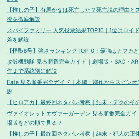
【推しの子】有馬かなは死亡した？死亡説の理由と
後を徹底解説
スパイファミリー 人気投票結果TOP10｜1位はロ
差を解説
【怪獣8号】強さランキングTOP10！最強はカフカ
攻殻機動隊 見る順番完全ガイド｜劇場版・SAC・ARISE
作まで系統別に解説
Fate 見る順番完全ガイド｜本編三部作からスピン
説
【ヒロアカ】最終回ネタバレ考察｜結末・デクのそ
ヴァイオレットエヴァーガーデン 見る順番完全ガイド
場版をどの順で見る？
【推しの子】最終回ネタバレ考察｜結末・犯人の正