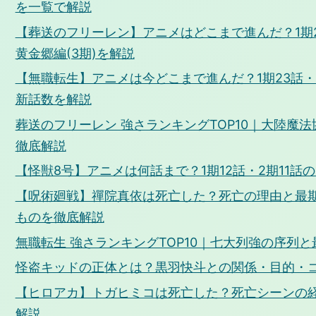
を一覧で解説
【葬送のフリーレン】アニメはどこまで進んだ？1期2
黄金郷編(3期)を解説
【無職転生】アニメは今どこまで進んだ？1期23話・
新話数を解説
葬送のフリーレン 強さランキングTOP10｜大陸魔
徹底解説
【怪獣8号】アニメは何話まで？1期12話・2期11
【呪術廻戦】禪院真依は死亡した？死亡の理由と最
ものを徹底解説
無職転生 強さランキングTOP10｜七大列強の序列
怪盗キッドの正体とは？黒羽快斗との関係・目的・
【ヒロアカ】トガヒミコは死亡した？死亡シーンの
解説