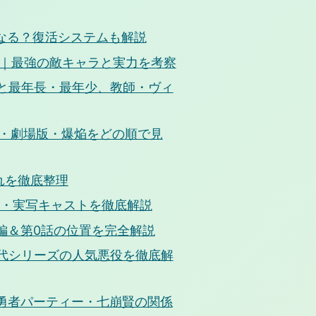
うなる？復活システムも解説
15｜最強の敵キャラと実力を考察
日と最年長・最年少、教師・ヴィ
期・劇場版・爆焔をどの順で見
れを徹底整理
優・実写キャストを徹底解説
編＆第0話の位置を完全解説
歴代シリーズの人気悪役を徹底解
勇者パーティー・七崩賢の関係