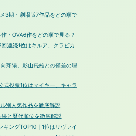
メ3期・劇場版7作品をどの順で
4作・OVA6作をどの順で見る？
票3回連続1位はキルア、クラピカ
は日向翔陽、影山飛雄との僅差の理
｜公式投票1位はマイキー、キャラ
ール別人気作品を徹底解説
の結果と歴代順位を徹底解説
キングTOP10｜1位はリヴァイ