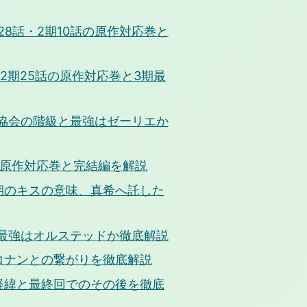
8話・2期10話の原作対応巻と
2期25話の原作対応巻と3期最
法協会の階級と最強はゼーリエか
話の原作対応巻と完結編を解説
期のキスの意味、真希へ託した
と最強はオルステッドか徹底解説
コナンとの繋がりを徹底解説
経緯と最終回でのその後を徹底