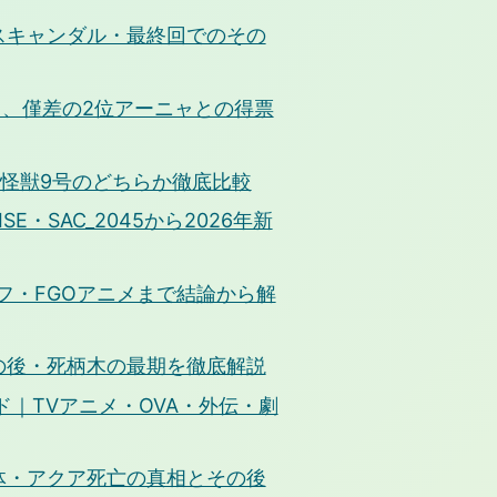
スキャンダル・最終回でのその
イド、僅差の2位アーニャとの得票
と怪獣9号のどちらか徹底比較
・SAC_2045から2026年新
オフ・FGOアニメまで結論から解
の後・死柄木の最期を徹底解説
｜TVアニメ・OVA・外伝・劇
体・アクア死亡の真相とその後