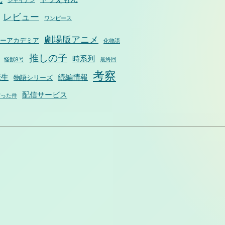
ジャイアン
レビュー
ワンピース
劇場版アニメ
ーアカデミア
化物語
推しの子
時系列
怪獣8号
最終回
考察
転生
続編情報
物語シリーズ
配信サービス
だった件