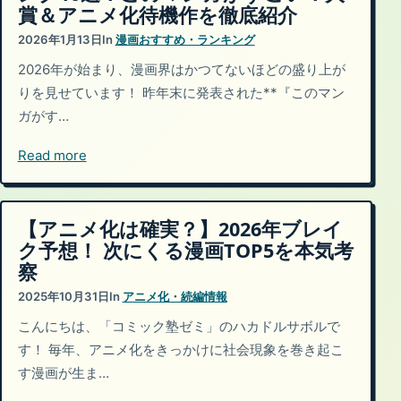
賞＆アニメ化待機作を徹底紹介
2026年1月13日
In
漫画おすすめ・ランキング
2026年が始まり、漫画界はかつてないほどの盛り上が
りを見せています！ 昨年末に発表された**『このマン
ガがす…
Read more
【アニメ化は確実？】2026年ブレイ
ク予想！ 次にくる漫画TOP5を本気考
察
2025年10月31日
In
アニメ化・続編情報
こんにちは、「コミック塾ゼミ」のハカドルサボルで
す！ 毎年、アニメ化をきっかけに社会現象を巻き起こ
す漫画が生ま…