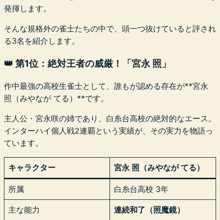
発揮します。
そんな規格外の雀士たちの中で、頭一つ抜けていると評され
る3名を紹介します。
👑 第1位：絶対王者の威厳！「宮永 照」
作中最強の高校生雀士として、誰もが認める存在が**宮永
照（みやなが てる）**です。
主人公・宮永咲の姉であり、白糸台高校の絶対的なエース。
インターハイ個人戦2連覇という実績が、その実力を物語っ
ています。
キャラクター
宮永 照（みやなが てる）
所属
白糸台高校 3年
主な能力
連続和了（照魔鏡）