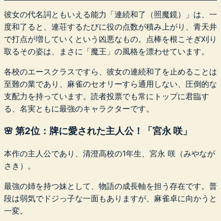
彼女の代名詞ともいえる能力「連続和了（照魔鏡）」は、一
度和了ると、連荘するたびに役の点数が積み上がり、青天井
で打点が増していくという凶悪なもの。点棒を根こそぎ刈り
取るその姿は、まさに「魔王」の風格を漂わせています。
各校のエースクラスですら、彼女の連続和了を止めることは
至難の業であり、麻雀のセオリーすら通用しない、圧倒的な
支配力を持っています。読者投票でも常にトップに君臨す
る、名実ともに最強のキャラクターです。
🌸 第2位：牌に愛された主人公！「宮永 咲」
本作の主人公であり、清澄高校の1年生、宮永 咲（みやなが
さき）。
最強の姉を持つ妹として、物語の成長軸を担う存在です。普
段は弱気でドジっ子な一面もありますが、麻雀卓に向かうと
一変。