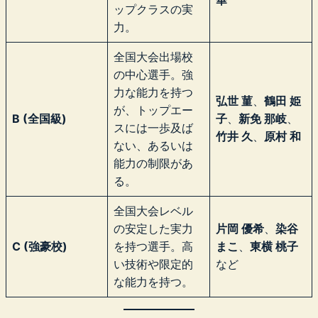
華
ップクラスの実
力。
全国大会出場校
の中心選手。強
力な能力を持つ
弘世 菫
、
鶴田 姫
が、トップエー
B (全国級)
子
、
新免 那岐
、
スには一歩及ば
竹井 久
、
原村 和
ない、あるいは
能力の制限があ
る。
全国大会レベル
の安定した実力
片岡 優希
、
染谷
C (強豪校)
を持つ選手。高
まこ
、
東横 桃子
い技術や限定的
など
な能力を持つ。