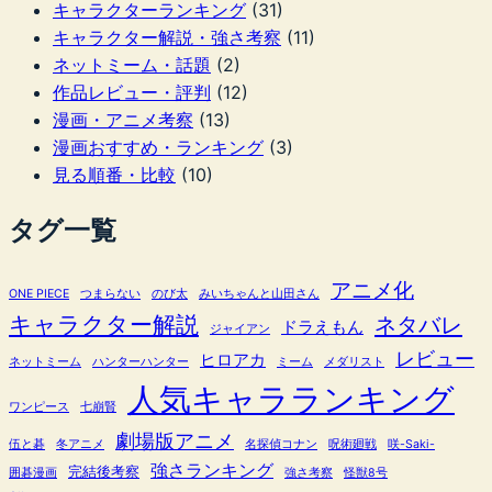
キャラクターランキング
(31)
キャラクター解説・強さ考察
(11)
ネットミーム・話題
(2)
作品レビュー・評判
(12)
漫画・アニメ考察
(13)
漫画おすすめ・ランキング
(3)
見る順番・比較
(10)
タグ一覧
アニメ化
ONE PIECE
つまらない
のび太
みいちゃんと山田さん
キャラクター解説
ネタバレ
ドラえもん
ジャイアン
レビュー
ヒロアカ
ネットミーム
ハンターハンター
ミーム
メダリスト
人気キャラランキング
ワンピース
七崩賢
劇場版アニメ
伍と碁
冬アニメ
名探偵コナン
呪術廻戦
咲-Saki-
強さランキング
完結後考察
囲碁漫画
強さ考察
怪獣8号