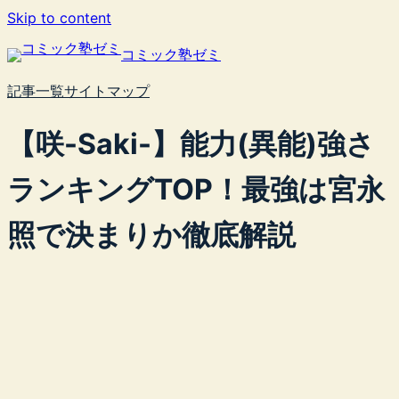
内
Skip to content
容
コミック塾ゼミ
を
ス
記事一覧
サイトマップ
キ
ッ
【咲-Saki-】能力(異能)強さ
プ
ランキングTOP！最強は宮永
照で決まりか徹底解説