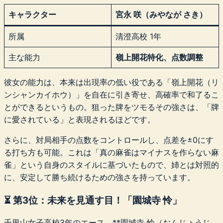
キャラクター
宮永 咲（みやなが さき）
所属
清澄高校 1年
主な能力
嶺上開花特化、点数調整
彼女の能力は、本来は出現率の低い役である「嶺上開花（リ
ンシャンカイホウ）」を自在に引き寄せ、高確率で和了るこ
とができるというもの。狙った牌をツモるその強さは、「牌
に愛されている」と表現されるほどです。
さらに、対局相手の点数をコントロールし、点差を±0にす
る打ち方も可能。これは「真の麻雀はマイナスを作らない麻
雀」という自身のスタイルに基づいたもので、姉とは対照的
に、安定して勝ち続けるための強さを持っています。
⏳ 第3位：未来を見通す目！「園城寺 怜」
千里山女子高校3年のエース、**園城寺 怜（おんじょうじ