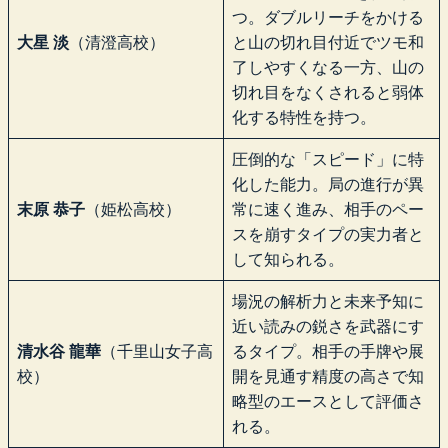
つ。ダブルリーチをかける
大星 淡
（清澄高校）
と山の切れ目付近でツモ和
了しやすくなる一方、山の
切れ目をなくされると弱体
化する特性を持つ。
圧倒的な「スピード」に特
化した能力。局の進行が異
末原 恭子
（姫松高校）
常に速く進み、相手のペー
スを崩すタイプの実力者と
して知られる。
場況の解析力と未来予知に
近い読みの鋭さを武器にす
清水谷 龍華
（千里山女子高
るタイプ。相手の手牌や展
校）
開を見通す精度の高さで知
略型のエースとして評価さ
れる。