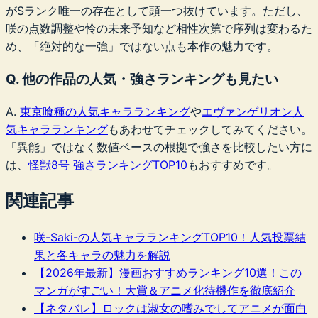
がSランク唯一の存在として頭一つ抜けています。ただし、
咲の点数調整や怜の未来予知など相性次第で序列は変わるた
め、「絶対的な一強」ではない点も本作の魅力です。
Q. 他の作品の人気・強さランキングも見たい
A.
東京喰種の人気キャラランキング
や
エヴァンゲリオン人
気キャラランキング
もあわせてチェックしてみてください。
「異能」ではなく数値ベースの根拠で強さを比較したい方に
は、
怪獣8号 強さランキングTOP10
もおすすめです。
関連記事
咲-Saki-の人気キャラランキングTOP10！人気投票結
果と各キャラの魅力を解説
【2026年最新】漫画おすすめランキング10選！この
マンガがすごい！大賞＆アニメ化待機作を徹底紹介
【ネタバレ】ロックは淑女の嗜みでしてアニメが面白