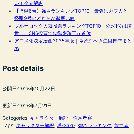
い！全巻解説
【怪獣8号】強さランキングTOP10！最強はカフカと
怪獣9号のどちらか徹底比較
ブルーロック人気投票ランキングTOP10｜公式1位は潔
世一、SNS投票では御影玲王が首位
アニメ化決定漫画2025年版｜今読むべき注目原作まと
め
Post details
公開日:
2025年10月22日
更新日:
2026年7月21日
Categories:
キャラクター解説・強さ考察
Tags:
キャラクター解説
, 
咲-Saki-
, 
強さランキング
, 
能力者