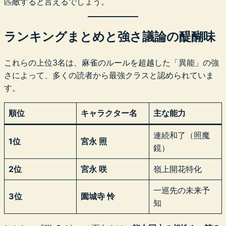
匹敵すると言えるでしょう。
ランキングまとめと強さ議論の醍醐味
これらの上位3名は、麻雀のルールを超越した「異能」の強
さによって、多くの読者から最強クラスと認められていま
す。
順位
キャラクター名
主な能力
連続和了（照魔
1位
宮永 照
鏡）
2位
宮永 咲
嶺上開花特化
一巡先の未来予
3位
園城寺 怜
知