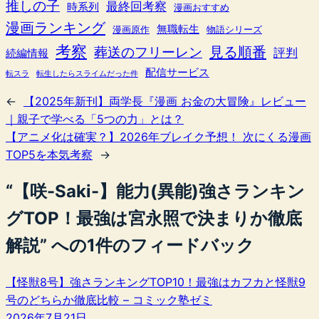
推しの子
最終回考察
時系列
漫画おすすめ
漫画ランキング
無職転生
漫画原作
物語シリーズ
考察
葬送のフリーレン
見る順番
評判
続編情報
配信サービス
転スラ
転生したらスライムだった件
←
【2025年新刊】両学長『漫画 お金の大冒険』レビュー
｜親子で学べる「5つの力」とは？
【アニメ化は確実？】2026年ブレイク予想！ 次にくる漫画
TOP5を本気考察
→
“【咲-Saki-】能力(異能)強さランキン
グTOP！最強は宮永照で決まりか徹底
解説” への1件のフィードバック
【怪獣8号】強さランキングTOP10！最強はカフカと怪獣9
号のどちらか徹底比較 – コミック塾ゼミ
2026年7月21日