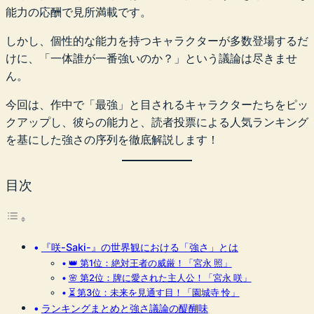
能力の応酬で見所満載です。
しかし、個性的な能力を持つキャラクターが多数登場するだ
けに、「一体誰が一番強いのか？」という議論は尽きませ
ん。
今回は、作中で「最強」と目されるキャラクターたちをピッ
クアップし、彼らの能力と、読者投票による人気ランキング
を基にした強さの序列を徹底解説します！
目次
『咲-Saki-』の世界観における「強さ」とは
👑 第1位：絶対王者の威厳！「宮永 照」
🌸 第2位：牌に愛された主人公！「宮永 咲」
⏳ 第3位：未来を見通す目！「園城寺 怜」
ランキングまとめと強さ議論の醍醐味