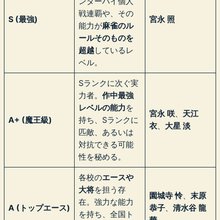
ンターハイ個人
戦連覇や、その
S (最強)
宮永 照
能力が
麻雀のル
ールそのものを
超越
しているレ
ベル。
Sランクに次ぐ実
力者。
作中最強
レベルの能力
を
宮永 咲
、
天江
A+ (魔王級)
持ち、Sランクに
衣
、
大星 淡
匹敵、あるいは
対抗できる可能
性を秘める。
各校の
エースや
大将
を担う存
園城寺 怜
、
末原
在。強力な能力
A (トップエース)
恭子
、
清水谷 龍
を持ち、全国ト