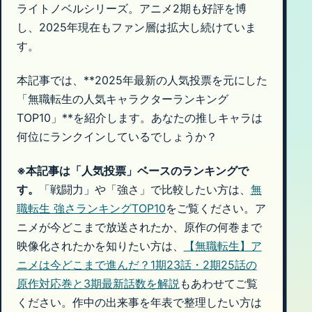
ライトノベルシリーズ。アニメ2期も好評を博
し、2025年現在もファン層は拡大し続けていま
す。
本記事では、**2025年最新の人気投票を元にした
「無職転生の人気キャラクターランキング
TOP10」**を紹介します。あなたの推しキャラは
何位にランクインしているでしょうか？
※本記事は「人気投票」ベースのランキングで
す。
「戦闘力」や「強さ」で比較したい方は、
無
職転生 強さランキングTOP10
をご覧ください。ア
ニメが今どこまで放送されたか、原作の何巻まで
映像化されたかを知りたい方は、
【無職転生】ア
ニメは今どこまで進んだ？1期23話・2期25話の
原作対応巻と3期最新話数を解説
もあわせてご覧
ください。作中の出来事を年表で整理したい方は