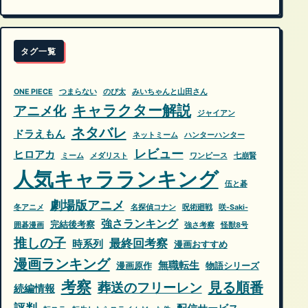
タグ一覧
ONE PIECE
つまらない
のび太
みいちゃんと山田さん
キャラクター解説
アニメ化
ジャイアン
ネタバレ
ドラえもん
ネットミーム
ハンターハンター
レビュー
ヒロアカ
ミーム
メダリスト
ワンピース
七崩賢
人気キャラランキング
伍と碁
劇場版アニメ
冬アニメ
名探偵コナン
呪術廻戦
咲-Saki-
強さランキング
完結後考察
囲碁漫画
強さ考察
怪獣8号
推しの子
最終回考察
時系列
漫画おすすめ
漫画ランキング
無職転生
漫画原作
物語シリーズ
考察
葬送のフリーレン
見る順番
続編情報
評判