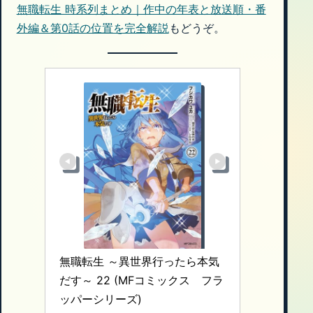
無職転生 時系列まとめ｜作中の年表と放送順・番
外編＆第0話の位置を完全解説
もどうぞ。
無職転生 ～異世界行ったら本気
だす～ 22 (MFコミックス　フラ
ッパーシリーズ)