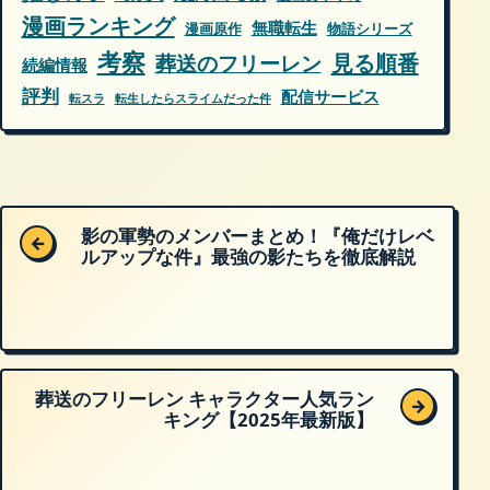
漫画ランキング
無職転生
漫画原作
物語シリーズ
考察
葬送のフリーレン
見る順番
続編情報
評判
配信サービス
転スラ
転生したらスライムだった件
影の軍勢のメンバーまとめ！『俺だけレベ
←
ルアップな件』最強の影たちを徹底解説
葬送のフリーレン キャラクター人気ラン
→
キング【2025年最新版】