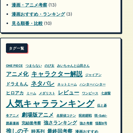
漫画・アニメ考察
(13)
漫画おすすめ・ランキング
(3)
見る順番・比較
(10)
タグ一覧
ONE PIECE
つまらない
のび太
みいちゃんと山田さん
キャラクター解説
アニメ化
ジャイアン
ネタバレ
ドラえもん
ネットミーム
ハンターハンター
レビュー
ヒロアカ
ミーム
メダリスト
ワンピース
七崩賢
人気キャラランキング
伍と碁
劇場版アニメ
冬アニメ
名探偵コナン
呪術廻戦
咲-Saki-
強さランキング
完結後考察
囲碁漫画
強さ考察
怪獣8号
推しの子
最終回考察
時系列
漫画おすすめ