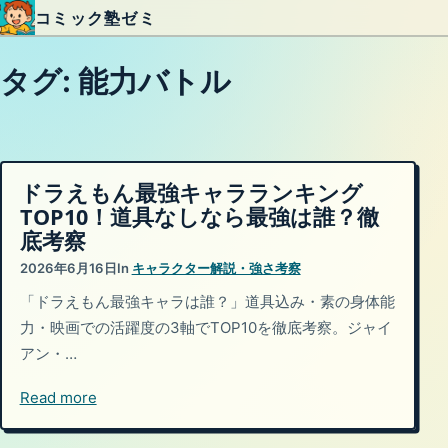
コミック塾ゼミ
内容をスキップ
タグ:
能力バトル
ドラえもん最強キャラランキング
TOP10！道具なしなら最強は誰？徹
底考察
2026年6月16日
In
キャラクター解説・強さ考察
「ドラえもん最強キャラは誰？」道具込み・素の身体能
力・映画での活躍度の3軸でTOP10を徹底考察。ジャイ
アン・…
Read more