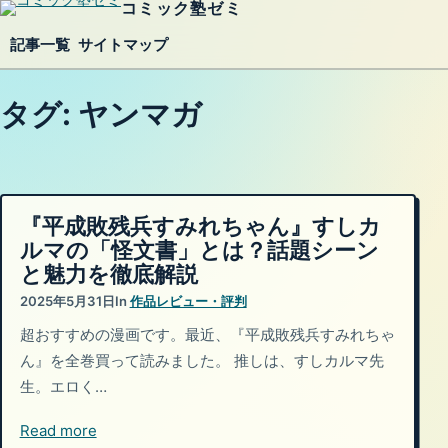
コミック塾ゼミ
内容をスキップ
記事一覧
サイトマップ
タグ:
ヤンマガ
『平成敗残兵すみれちゃん』すしカ
ルマの「怪文書」とは？話題シーン
と魅力を徹底解説
2025年5月31日
In
作品レビュー・評判
超おすすめの漫画です。最近、『平成敗残兵すみれちゃ
ん』を全巻買って読みました。 推しは、すしカルマ先
生。エロく…
Read more