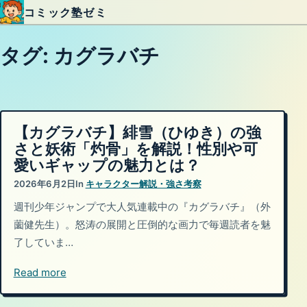
コミック塾ゼミ
内容をスキップ
タグ:
カグラバチ
【カグラバチ】緋雪（ひゆき）の強
さと妖術「灼骨」を解説！性別や可
愛いギャップの魅力とは？
2026年6月2日
In
キャラクター解説・強さ考察
週刊少年ジャンプで大人気連載中の『カグラバチ』（外
薗健先生）。怒涛の展開と圧倒的な画力で毎週読者を魅
了していま…
Read more