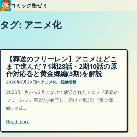
コミック塾ゼミ
内容をスキップ
タグ:
アニメ化
【葬送のフリーレン】アニメはどこ
まで進んだ？1期28話・2期10話の原
作対応巻と黄金郷編(3期)を解説
2026年7月29日
In
アニメ化・続編情報
2026年1月から3月にかけて放送されたアニメ『葬送の
フリーレン』第2期が終了し、続けて第3期「黄金郷
編」の2…
Read more