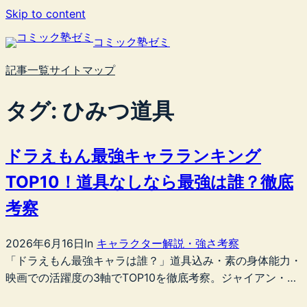
内
Skip to content
容
コミック塾ゼミ
を
ス
記事一覧
サイトマップ
キ
ッ
タグ:
ひみつ道具
プ
ドラえもん最強キャラランキング
TOP10！道具なしなら最強は誰？徹底
考察
2026年6月16日
In
キャラクター解説・強さ考察
「ドラえもん最強キャラは誰？」道具込み・素の身体能力・
映画での活躍度の3軸でTOP10を徹底考察。ジャイアン・…