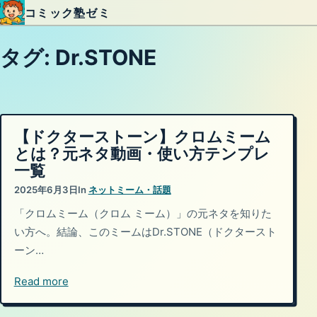
コミック塾ゼミ
内容をスキップ
タグ:
Dr.STONE
【ドクターストーン】クロムミーム
とは？元ネタ動画・使い方テンプレ
一覧
2025年6月3日
In
ネットミーム・話題
「クロムミーム（クロム ミーム）」の元ネタを知りた
い方へ。結論、このミームはDr.STONE（ドクタースト
ーン…
Read more