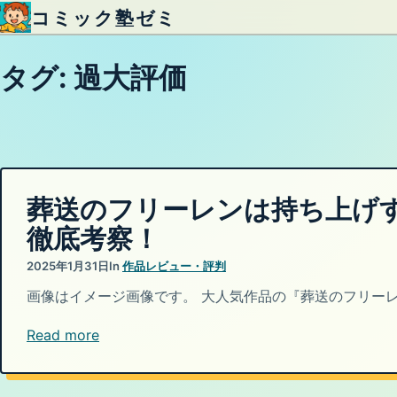
コミック塾ゼミ
内容をスキップ
タグ:
過大評価
葬送のフリーレンは持ち上げ
徹底考察！
2025年1月31日
In
作品レビュー・評判
画像はイメージ画像です。 大人気作品の『葬送のフリー
Read more