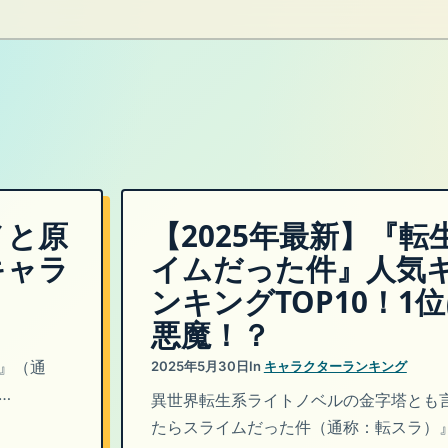
メと原
【2025年最新】『
キャラ
イムだった件』人気
ンキングTOP10！1
悪魔！？
』（通
2025年5月30日
In
キャラクターランキング
…
異世界転生系ライトノベルの金字塔とも
たらスライムだった件（通称：転スラ）』