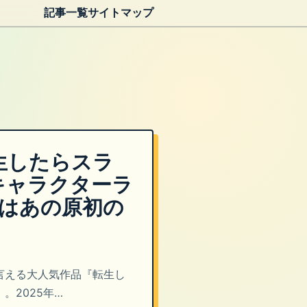
記事一覧
サイトマップ
転生したらスラ
キャラクターラ
位はあの原初の
言える大人気作品『転生し
。2025年…