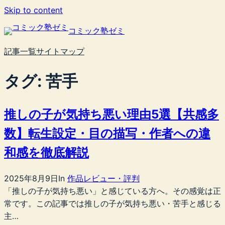
内
Skip to content
容
コミック塾ゼミ
を
ス
記事一覧
サイトマップ
キ
ッ
タグ:
苦手
プ
推しの子が気持ち悪い理由5選【共感多
数】転生設定・目の描写・作者への違
和感を徹底解説
2025年8月9日
In
作品レビュー・評判
「推しの子が気持ち悪い」と感じている方へ。その感覚は正
常です。この記事では推しの子が気持ち悪い・苦手と感じる
主…