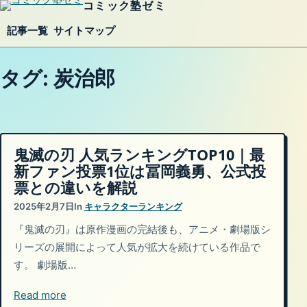
コミック塾ゼミ
内容をスキップ
記事一覧
サイトマップ
タグ:
炭治郎
鬼滅の刃 人気ランキングTOP10｜最
新ファン投票1位は冨岡義勇、公式投
票との違いを解説
2025年2月7日
In
キャラクターランキング
『鬼滅の刃』は原作漫画の完結後も、アニメ・劇場版シ
リーズの展開によって人気が拡大を続けている作品で
す。 劇場版…
Read more