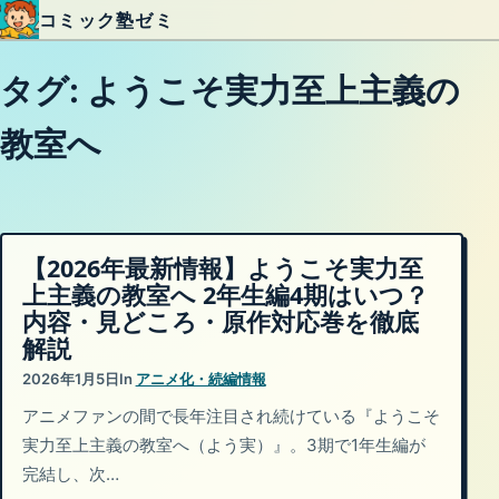
コミック塾ゼミ
内容をスキップ
タグ:
ようこそ実力至上主義の
教室へ
【2026年最新情報】ようこそ実力至
上主義の教室へ 2年生編4期はいつ？
内容・見どころ・原作対応巻を徹底
解説
2026年1月5日
In
アニメ化・続編情報
アニメファンの間で長年注目され続けている『ようこそ
実力至上主義の教室へ（よう実）』。3期で1年生編が
完結し、次…